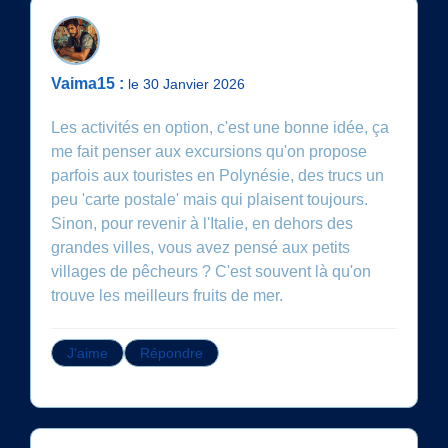
Vaima15 :
le 30 Janvier 2026
Les activités en option, c'est une bonne idée, ça
me fait penser aux excursions qu'on propose
parfois aux touristes en Polynésie, des trucs un
peu 'carte postale' mais qui plaisent toujours.
Sinon, pour revenir à l'Italie, en dehors des
grandes villes, vous avez pensé aux petits
villages de pêcheurs ? C'est souvent là qu'on
trouve les meilleurs fruits de mer.
J'aime
Répondre