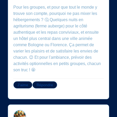
Pour les groupes, et pour que tout le monde y
trouve son compte, pourquoi ne pas mixer les
hébergements ? 🤔 Quelques nuits en
agriturismo (ferme auberge) pour le côté
authentique et les repas conviviaux, et ensuite
un hôtel plus central dans une ville animée
comme Bologne ou Florence. Ça permet de
varier les plaisirs et de satisfaire les envies de
chacun. 😉 Et pour l'ambiance, prévoir des
activités optionnelles en petits groupes, chacun
son truc ! 🤩
J'aime
Répondre