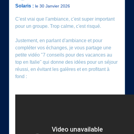
Solaris :
le 30 Janvier 2026
C'est vrai que l'ambiance, c'est super important
pour un groupe. Trop calme, c'est risqué.
Justement, en parlant d'ambiance et pour
compléter vos échanges, je vous partage une
petite vidéo "7 conseils pour des vacances au
top en Italie" qui donne des idées pour un séjour
réussi, en évitant les galères et en profitant à
fond :