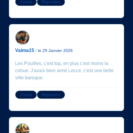
J'aime
Répondre
Vaima15 :
le 29 Janvier 2026
Les Pouilles, c'est top, en plus c'est moins la
cohue. J'avais bien aimé Lecce, c'est une belle
ville baroque.
J'aime
Répondre