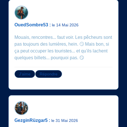
OuedSombre53 :
le 14 Mai 2026
Mouais, rencontres... faut voir. Les pêcheurs sont
pas toujours des lumières, hein. 🙄 Mais bon, si
ça peut occuper les touristes... et qu'ils lachent
quelques billets... pourquoi pas. 😏
J'aime
Répondre
GezginRüzgar5 :
le 31 Mai 2026