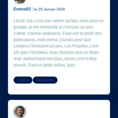
Emma93 :
le 29 Janvier 2026
Lecce, oui, c'est une option sympa, mais pour un
groupe, je me demande si c'est pas un peu
'calme' comme ambiance. Faut voir le profil des
participants, mais perso, j'aurais peur que
certains s'ennuient un peu. Les Pouilles, c'est
sûr que c'est beau, mais faut pas que ça fasse
'trop' authentique non plus, sinon c'est le flop
assuré. Faut un juste milieu, quoi.
J'aime
Répondre