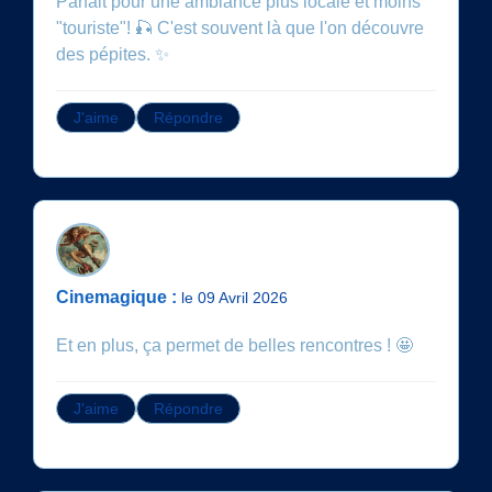
Parfait pour une ambiance plus locale et moins
"touriste"! 🎣 C'est souvent là que l'on découvre
des pépites. ✨
J'aime
Répondre
Cinemagique :
le 09 Avril 2026
Et en plus, ça permet de belles rencontres ! 🤩
J'aime
Répondre