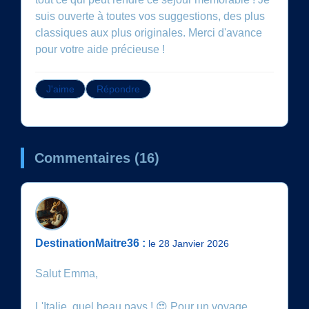
suis ouverte à toutes vos suggestions, des plus
classiques aux plus originales. Merci d'avance
pour votre aide précieuse !
J'aime
Répondre
Commentaires (16)
DestinationMaitre36 :
le 28 Janvier 2026
Salut Emma,
L'Italie, quel beau pays ! 😍 Pour un voyage