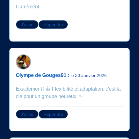
Carrément !
J'aime
Répondre
Olympe de Gouges91 :
le 30 Janvier 2026
Exactement ! 👍 Flexibilité et adaptation, c'est la
clé pour un groupe heureux. ✨
J'aime
Répondre