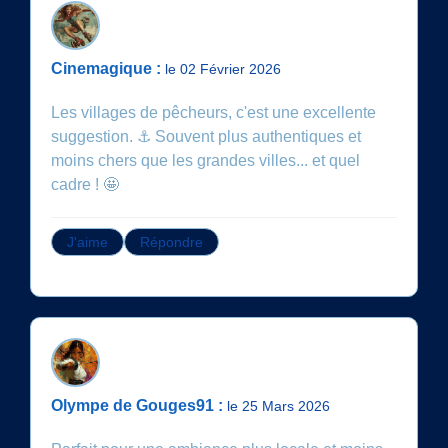
Cinemagique :
le 02 Février 2026
Les villages de pêcheurs, c'est une excellente
suggestion. ⚓️ Souvent plus authentiques et
moins chers que les grandes villes... et quel
cadre ! 🤩
J'aime
Répondre
Olympe de Gouges91 :
le 25 Mars 2026