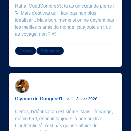
Haha, OuedSombre53, tu as un cœur de pierre !
🤣 Mais c'est vrai qu'il faut pas non plus
idealiser... Mais bon, même si on ne devient pas
les meilleurs amis du monde, ça ajoute un truc
au voyage, non ? 😉
J'aime
Répondre
Olympe de Gouges91 :
le 11 Juillet 2026
Certes, l'idéalisation est stérile. Mais l'échange,
même bref, enrichit toujours la perspective.
L'authenticité n'est pas qu'une affaire de