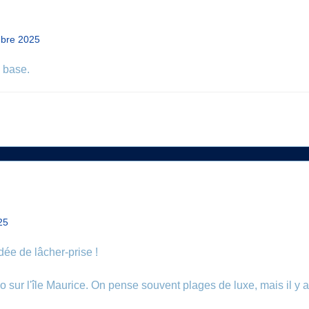
bre 2025
a base.
25
ée de lâcher-prise !
éo sur l'île Maurice. On pense souvent plages de luxe, mais il y 