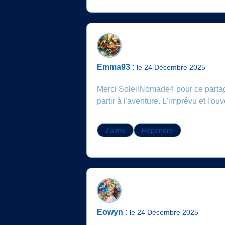
Emma93 :
le 24 Décembre 2025
Merci SoleilNomade4 pour ce partag
partir à l'aventure. L'imprévu et l'ouv
J'aime
Répondre
Eowyn :
le 24 Décembre 2025