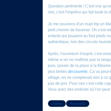
Question pertinente ! C'est vrai qu'
moi, c'est l'imprévu qui fait toute la 
Je me souviens d'un road trip en Mart
petit chemin de traverse. On s'est re
enfants qui jouaient au foot pieds nu
authentique, loin des circuits touris
Après, l'ouverture d'esprit, c'est ess
même si on ne maîtrise pas la langu
puis, laisser de la place à la flâneri
plus belles
decouverte
. Ca va peut-
village, on ne comprenait rien à ce 
pas de prix. Pour moi c'est cette ca
Vous avez des endroits où l'on peut 
J'aime
Répondre