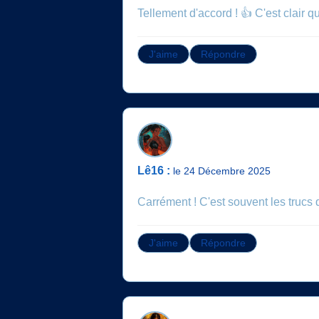
Tellement d'accord ! 👍 C'est clair 
J'aime
Répondre
Lê16 :
le 24 Décembre 2025
Carrément ! C'est souvent les trucs 
J'aime
Répondre