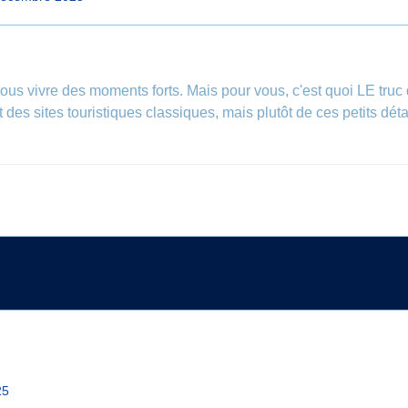
tous vivre des moments forts. Mais pour vous, c'est quoi LE tru
es sites touristiques classiques, mais plutôt de ces petits déta
25