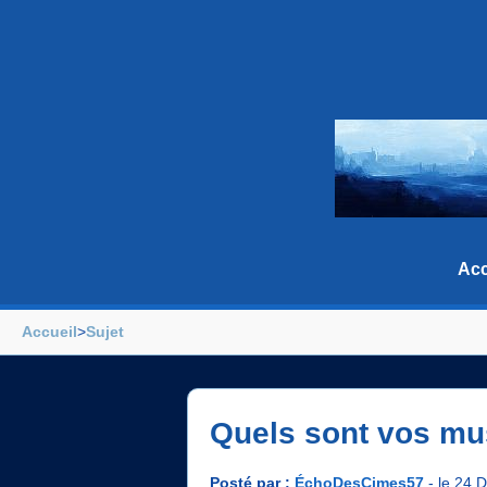
Acc
Accueil
>
Sujet
Quels sont vos mu
Posté par :
ÉchoDesCimes57
- le 24 