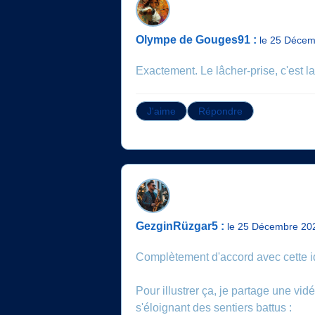
Olympe de Gouges91 :
le 25 Décem
Exactement. Le lâcher-prise, c'est l
J'aime
Répondre
GezginRüzgar5 :
le 25 Décembre 20
Complètement d'accord avec cette id
Pour illustrer ça, je partage une vid
s'éloignant des sentiers battus :