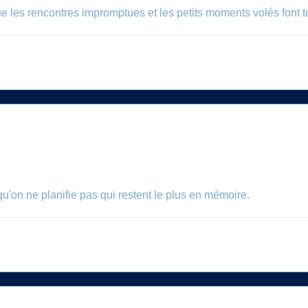
que les rencontres impromptues et les petits moments volés font t
qu'on ne planifie pas qui restent le plus en mémoire.