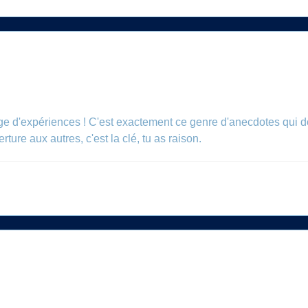
e d'expériences ! C'est exactement ce genre d'anecdotes qui do
erture aux autres, c'est la clé, tu as raison.