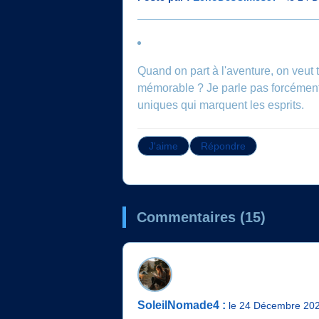
Quand on part à l'aventure, on veut 
mémorable ? Je parle pas forcément d
uniques qui marquent les esprits.
J'aime
Répondre
Commentaires (15)
SoleilNomade4 :
le 24 Décembre 20