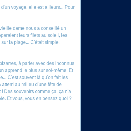
'un voyage, elle est ailleurs... Pour
 vieille dame nous a conseillé un
raient leurs filets au soleil, les
ur la plage... C'était simple,
s bizarres, à parler avec des inconnus
'on apprend le plus sur soi-même. Et
... C'est souvent là qu'on fait les
atterri au milieu d'une fête de
it ! Des souvenirs comme ça, ça n'a
able. Et vous, vous en pensez quoi ?