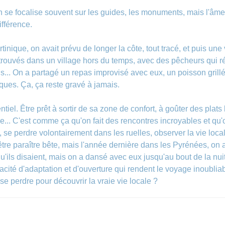
on se focalise souvent sur les guides, les monuments, mais l'âme d
différence.
inique, on avait prévu de longer la côte, tout tracé, et puis une
trouvés dans un village hors du temps, avec des pêcheurs qui répa
s... On a partagé un repas improvisé avec eux, un poisson grillé s
tiques. Ça, ça reste gravé à jamais.
entiel. Être prêt à sortir de sa zone de confort, à goûter des plat
e... C'est comme ça qu'on fait des rencontres incroyables et qu
e, se perdre volontairement dans les ruelles, observer la vie locale
être paraître bête, mais l'année dernière dans les Pyrénées, on a 
qu'ils disaient, mais on a dansé avec eux jusqu'au bout de la nu
pacité d'adaptation et d'ouverture qui rendent le voyage inoubli
se perdre pour découvrir la vraie vie locale ?