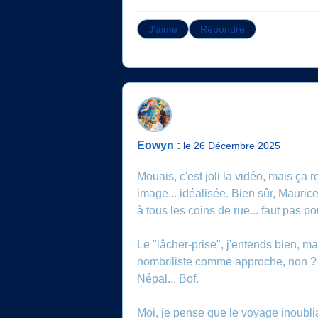
J'aime
Répondre
Eowyn :
le 26 Décembre 2025
Mouais, c'est joli la vidéo, mais ç
image... idéalisée. Bien sûr, Maurice
à tous les coins de rue... faut pas po
Le "lâcher-prise", j'entends bien, ma
nombriliste comme approche, non ? 
Népal... Bof.
Moi, je pense que le voyage inoublia