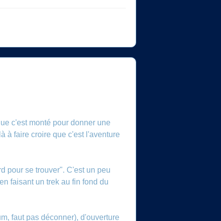
 que c'est monté pour donner une
 à faire croire que c'est l'aventure
rd pour se trouver". C'est un peu
 faisant un trek au fin fond du
um, faut pas déconner), d'ouverture